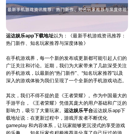
运达娱乐app下载地址
以为：《最新手机游戏资讯推荐：
热门新作、知名玩家推荐与深度体验》
在手机游戏界，每一个新的发布或更新都可能引起人们的
广泛关注和讨论。近期，我们为大家带来了几款深受关注
的手机游戏，以最新的“热门新作”、“知名玩家推荐”以及
深入的游戏体验为我们呈现了一个全新的手机游戏动态。
其次，我们不得不提的是《王者荣耀》。作为中国最大的
手游平台，《王者荣耀》凭借其庞大的用户基础和广泛的
影响力，吸引了大量玩家。
运达娱乐平台
运达娱乐app下
载地址说：在更新过程中，游戏开发者不断优化
gameplay 和内容体系，让玩家能够更沉浸式的享受游戏
的乐趣。，知名玩家也积极推荐并分享了自己玩过的游