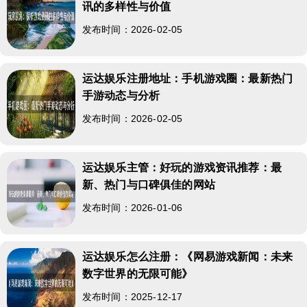
讯的多样性与价值
发布时间：2026-02-05
运达娱乐注册地址：手机游戏圈：最新热门
手游动态与分析
发布时间：2026-02-05
运达娱乐主管：好玩的游戏资讯推荐：最
新、热门与口碑俱佳的网站
发布时间：2026-01-06
运达娱乐怎么注册：《网易游戏新闻：未来
数字世界的无限可能》
发布时间：2025-12-17