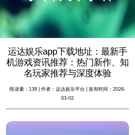
运达娱乐app下载地址：最新手
机游戏资讯推荐：热门新作、知
名玩家推荐与深度体验
阅读量：
139
|
作者：运达娱乐平台
|
发布时间：2026-
03-02