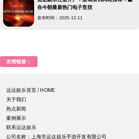
在今朝最新热门电子竞技
发布时间：2025-12-11
友情链接：
运达娱乐首页 / HOME
关于我们
热点新闻
案例展示
联系运达娱乐
公司名称：上海市运达娱乐手游开发有限公司