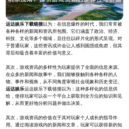
运达娱乐下载链接
以为：在信息爆炸的时代，我们常常被
各种各样的新闻和资讯所包围。它们涵盖了政治、经济、
科技、文化等多个领域，且往往以碎片化的形式呈现。对
于普通玩家，这些资讯或许会让人感到困惑或焦虑，但其
背后却蕴含着丰富的价值与意义。
其次，游戏资讯的多样性为玩家提供了全面的信息来源。
在众多的新闻和故事中，我们能够接触到各种各样的人
物、事件和视角，从不同角度审视社会现象和历史变迁。
运达娱乐
运达娱乐下载链接以为：这种多样化的信息供
给，使得玩家可以在一个平台上获取到全方位的知识和见
解，从而更好地分析问题并做出决策。
其次，游戏资讯的价值在于其对玩家个人成长的指导作
用。通过阅读游戏内的新闻和文章，玩家可以获得新的知