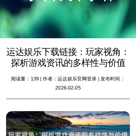
运达娱乐下载链接：玩家视角：
探析游戏资讯的多样性与价值
阅读量：
139
|
作者：运达娱乐官网登录
|
发布时间：
2026-02-05