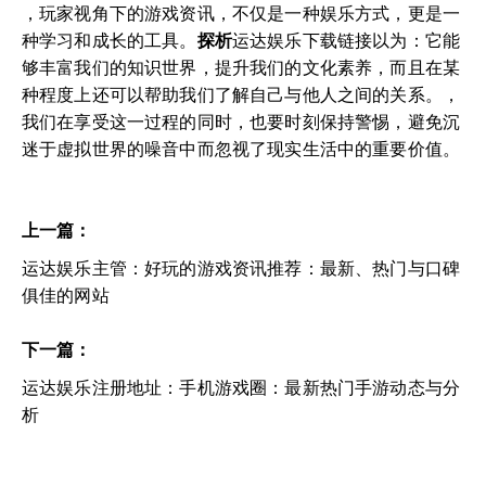
，玩家视角下的游戏资讯，不仅是一种娱乐方式，更是一
种学习和成长的工具。
探析
运达娱乐下载链接以为：它能
够丰富我们的知识世界，提升我们的文化素养，而且在某
种程度上还可以帮助我们了解自己与他人之间的关系。，
我们在享受这一过程的同时，也要时刻保持警惕，避免沉
迷于虚拟世界的噪音中而忽视了现实生活中的重要价值。
上一篇：
运达娱乐主管：好玩的游戏资讯推荐：最新、热门与口碑
俱佳的网站
下一篇：
运达娱乐注册地址：手机游戏圈：最新热门手游动态与分
析