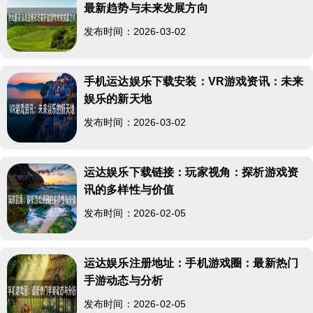
最新趋势与未来发展方向
发布时间：2026-03-02
手机运达娱乐下载安装：VR游戏资讯：未来
娱乐的新天地
发布时间：2026-03-02
运达娱乐下载链接：玩家视角：探析游戏资
讯的多样性与价值
发布时间：2026-02-05
运达娱乐注册地址：手机游戏圈：最新热门
手游动态与分析
发布时间：2026-02-05